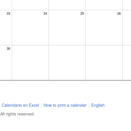
23
24
25
26
30
Calendario en Excel
|
How to print a calendar
|
English
ll rights reserved.