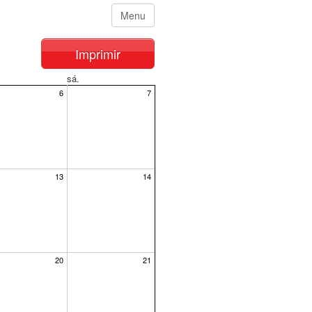
Menu
Imprimir
sá.
6
7
13
14
20
21