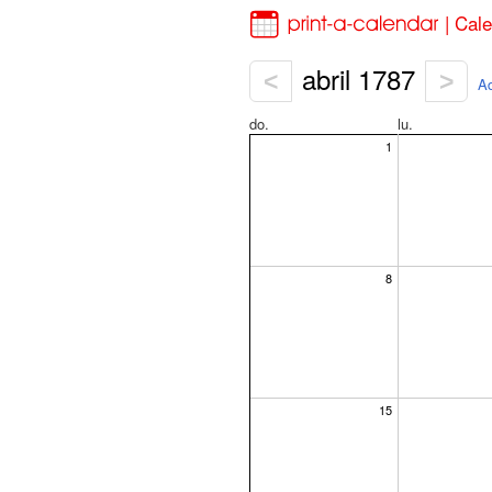
| Cale
abril 1787
<
>
Ad
do.
lu.
1
8
15