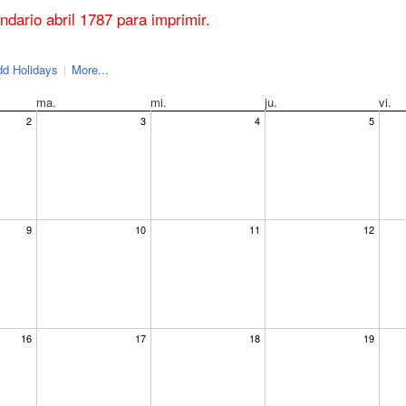
ndario abril 1787 para imprimir.
d Holidays
|
More...
ma.
mi.
ju.
vi.
2
3
4
5
9
10
11
12
16
17
18
19