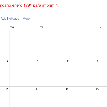
endario enero 1791 para imprimir.
Add Holidays
|
More...
ma.
mi.
ju.
vi.
3
4
5
6
10
11
12
13