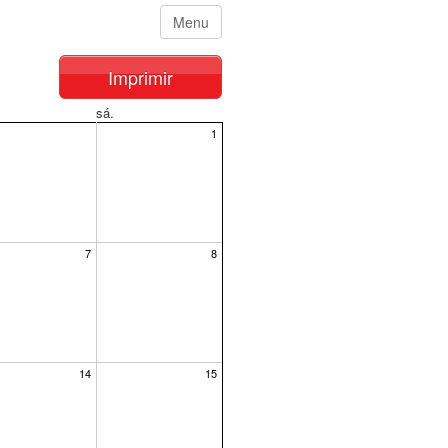
Menu
Imprimir
sá.
1
7
8
14
15