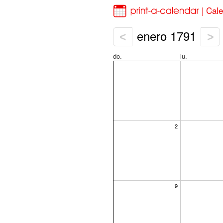
| Cal
enero 1791
<
>
do.
lu.
2
9