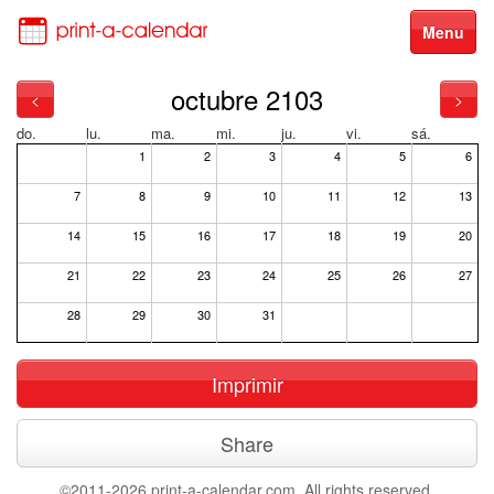
Menu
octubre 2103
<
>
do.
lu.
ma.
mi.
ju.
vi.
sá.
1
2
3
4
5
6
7
8
9
10
11
12
13
14
15
16
17
18
19
20
21
22
23
24
25
26
27
28
29
30
31
Imprimir
Share
©2011-2026 print-a-calendar.com. All rights reserved.