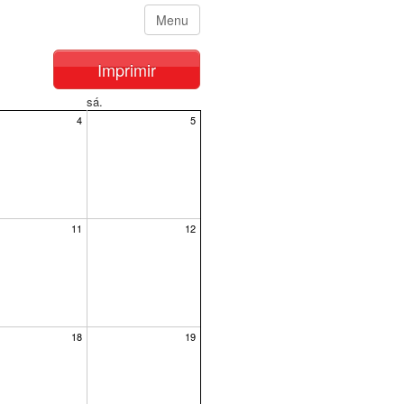
Menu
Imprimir
sá.
4
5
11
12
18
19