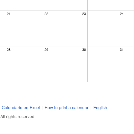
21
22
23
24
28
29
30
31
Calendario en Excel
|
How to print a calendar
|
English
ll rights reserved.