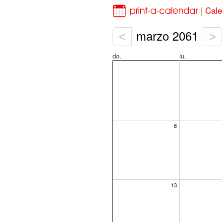
| Cal
marzo 2061
<
>
do.
lu.
6
13