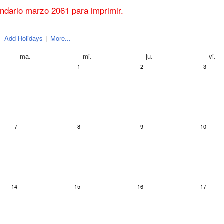
endario marzo 2061 para imprimir.
Add Holidays
|
More...
ma.
mi.
ju.
vi.
1
2
3
7
8
9
10
14
15
16
17