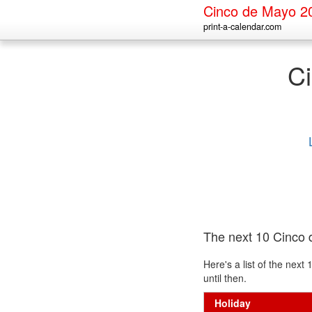
Cinco de Mayo 2
print-a-calendar.com
C
The next 10 Cinco
Here's a list of the nex
until then.
Holiday