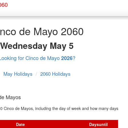
060
inco de Mayo 2060
Wednesday
May 5
Looking for Cinco de Mayo
?
2026
May Holidays
/
2060 Holidays
 de Mayos
t 10 Cinco de Mayos, including the day of week and how many days
Date
Days
until